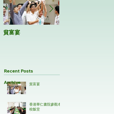
貧富宴
第28屆五人手球隊比
賽
Recent Posts
Archive
貧富宴
香港華仁書院參觀本
校飯堂