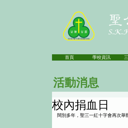
首頁
學校資訊
活動消息
校內捐血日
闊別多年，聖三一紅十字會再次舉