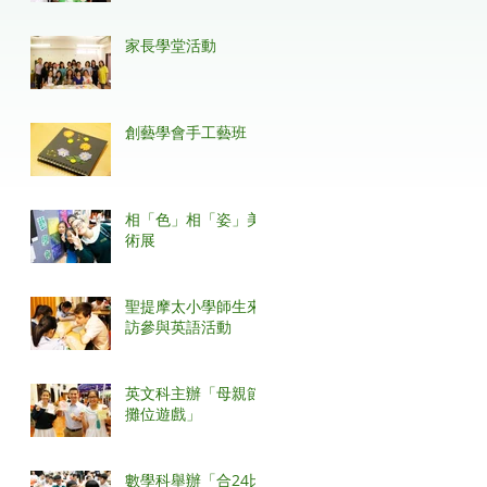
家長學堂活動
創藝學會手工藝班
相「色」相「姿」美
術展
聖提摩太小學師生來
訪參與英語活動
英文科主辦「母親節
攤位遊戲」
數學科舉辦「合24比