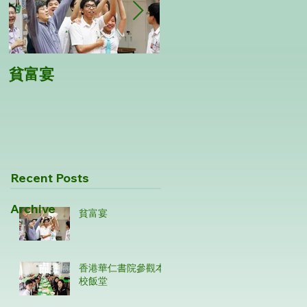
貧富宴
第28屆五人手球隊比
賽
Recent Posts
Archive
貧富宴
香港華仁書院參觀本
校飯堂