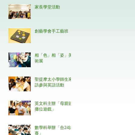
家長學堂活動
創藝學會手工藝班
相「色」相「姿」美
術展
聖提摩太小學師生來
訪參與英語活動
英文科主辦「母親節
攤位遊戲」
數學科舉辦「合24比
賽」