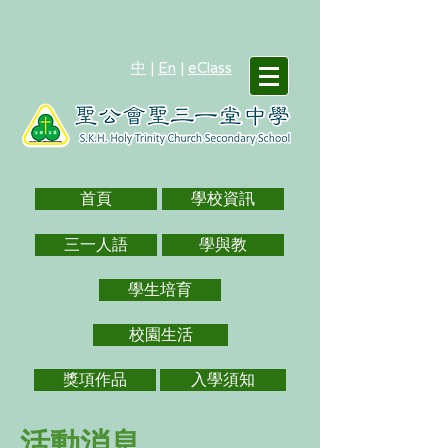
中
|
En
|
eClass
首頁
學校資訊
三一人語
學與教
學生培育
校園生活
獎項作品
入學須知
活動消息