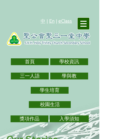
中
|
En
|
eClass
首頁
學校資訊
三一人語
學與教
學生培育
校園生活
獎項作品
入學須知