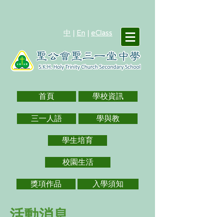
中
|
En
|
eClass
首頁
學校資訊
三一人語
學與教
學生培育
校園生活
獎項作品
入學須知
活動消息