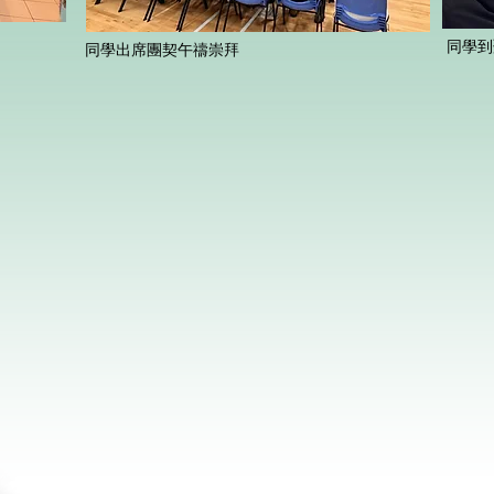
同學到
同學出席團契午禱崇拜