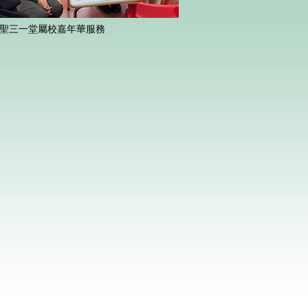
聖三一堂屬校嘉年華服務