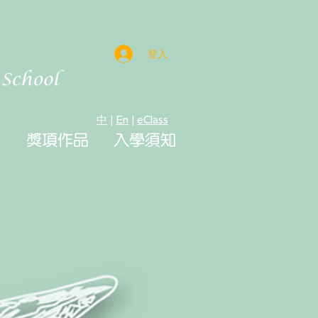
登入
中
|
En
|
eClass
獎項作品
入學須知