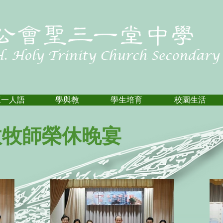
三一人語
學與教
學生培育
校園生活
政牧師榮休晚宴