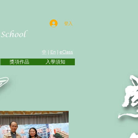
登入
中
|
En
|
eClass
獎項作品
入學須知