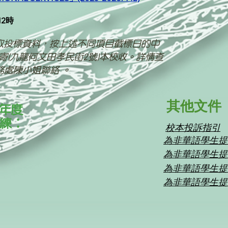
12時
取投標資料，按上述不同項目截標日的中
郵寄(九龍何文田孝民街2號)本校收
。詳情查
校校務處陳小姐聯絡 。
​其他文件
6年度
教練：
校本投訴指引​
為非華語學生提供
為非華語學生提供
為非華語學生提供
為非華語學生提供