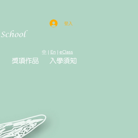
登入
中
|
En
|
eClass
獎項作品
入學須知