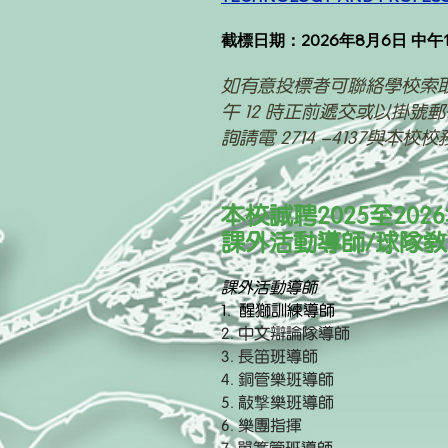
​截標日期：2026年8月6日 中午
如有意投標者可聯絡學校索
午 12 時正前遞交或以掛號
詢請電 2714 -4137與本
本校誠聘2025
至202
課外活動導師/球隊
課外活動導師
1. 醒獅訓練導師
2. 中文辯論隊導師
3. 長笛班導師
4. 銅管樂班導師
5. 敲撃樂班導師
6. 樂團指揮