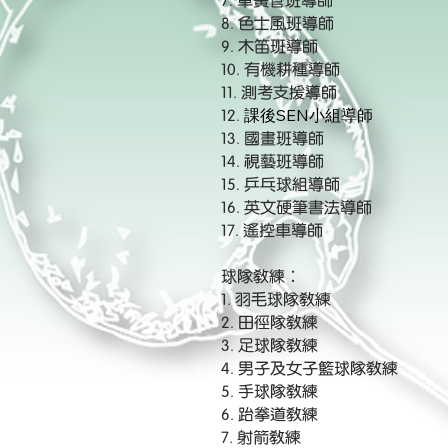
7. 單簧管班導師
8. 色士風班導師
9. 木笛班導師
10. 有機耕種導師
11.
測考支援導師
課後SEN小組導師
12.
13. 國畫班導師
14. 視藝班導師
15. 乒乓球組導師
16. 英文硬筆書法導師
17. 遙控車導師​
球隊教練：
1. 羽毛球隊教練
2. 田徑隊教練
3. 足球隊教練
4. 男子及女子籃球隊教練
5. 手球隊教練
6. 跆拳道教練
7. 射箭教練