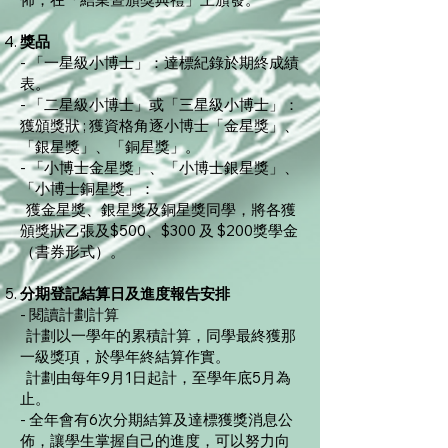
獎品
- 「一星級小博士」：達標紀錄於期終成績
表。
- 「二星級小博士」或「三星級小博士」：
獲頒獎狀 ; 獲資格角逐小博士「金星獎」、
「銀星獎」、「銅星獎」。
- 「小博士金星獎」、「小博士銀星獎」、
「小博士銅星獎」：
獲金星獎、銀星獎及銅星獎同學，將各獲
頒獎狀乙張及$500、$300 及 $200獎學金
（書券形式）。
分期登記結算日及進度報告安排
- 閱讀計劃計算
計劃以一學年的累積計算，同學最終獲那
一級獎項，於學年終結算作實。
計劃由每年9月1日起計，至學年底5月為
止。
- 全年會有6次分期結算及達標獲獎消息公
佈，讓學生掌握自己的進度，可以努力向