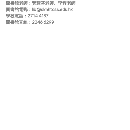
圖書館老師：黃慧芬老師、李程老師
圖書館電郵：
lib@skhhtcss.edu.hk
學校電話：2714 4137
圖書館直線：2246 6299
館藏介紹
圖書分類法：
（
中
）
中國
（
賴永祥
）
圖書分類法
（
英
）
杜威十進分類法 -- Dewey Decimal
Classification (DDC)
編目標準： AACRII Level II
館藏發展的重要方向，是要配合學校課
程發展的需要，為教師教學作資源配套，
並照顧學生的閱讀興趣及學習需要。館藏
一直維持良好的質與量，並作多元化發
展。
1. 圖書資源
（
包括參考圖書
）
約 27,700 冊
2. 非書資源
（
如錄音帶、錄影帶、錄像光