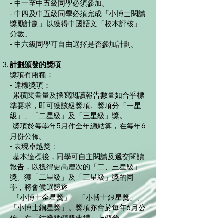
- 中一至中五級同學必須參加。
- 中四及中五級同學必須完成「小博士閱讀
獎勵計劃」以獲得中國語文「校本評核」
分數。
- 中六級同學可自由選擇是否參加計劃。
計劃頒發的獎項
獎項有兩種：
- 達標獎項：
累積閱書量及撰寫閱讀報告數量如合乎標
準要求，即可獲該級獎項。獎項分「一星
級」、「二星級」及「三星級」獎。
獎項於每學年5月作全年總結算，在每年6
月份公佈。
- 表現卓越獎：
基本達標後，同學可自主閱讀及遞交閱讀
報告，以獲得更高層次的「二、三星級」
獎。獲「二星級」及「三星級」獎的同
學，將會候選競逐
「小博士金星獎」、「小博士銀星獎」、
「小博士銅星獎」。獎項亦會於每年6月公
佈，在「結業暨頒獎典禮」上頒發。