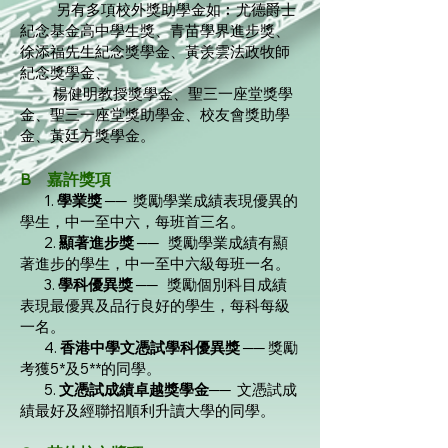
另有多項校外獎助學金如︰尤德爵士
紀念基金高中學生獎、青苗學界進步獎、
徐添福先生紀念獎學金、黃羡雲法政牧師
紀念獎學金、
楊健明教授獎學金、聖三一座堂獎學
金、聖三一座堂獎助學金、校友會獎助學
金、黃廷方獎學金。
B 嘉許獎項
1.
學業獎
── 獎勵學業成績表現優異的
學生，中一至中六，每班首三名。
2.
顯著進步獎
── 獎勵學業成績有顯
著進步的學生，中一至中六級每班一名。
3.
學科優異獎
── 獎勵個別科目成績
表現最優異及品行良好的學生，每科每級
一名。
4.
香港中學文憑試學科優異獎
── 獎勵
考獲5*及5**的同學。
5.
文憑試成績卓越獎學金
── 文憑試成
績最好及經聯招順利升讀大學的同學。