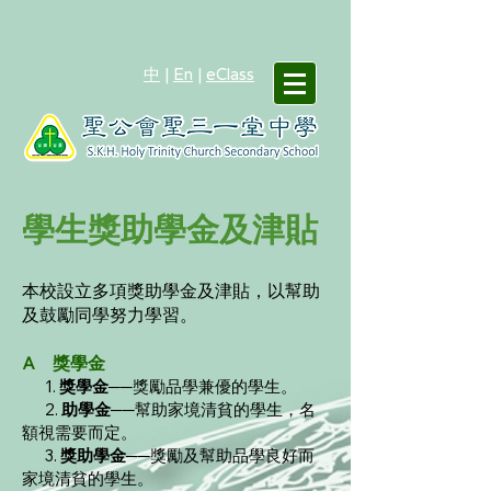
中
|
En
|
eClass
學生獎助學金及津貼
本校設立多項獎助學金及津貼，以幫助
及鼓勵同學努力學習。
A 獎學金
1.
獎學金
──獎勵品學兼優的學生。
2.
助學金
──幫助家境清貧的學生，名
額視需要而定。
3.
獎助學金
──獎勵及幫助品學良好而
家境清貧的學生。