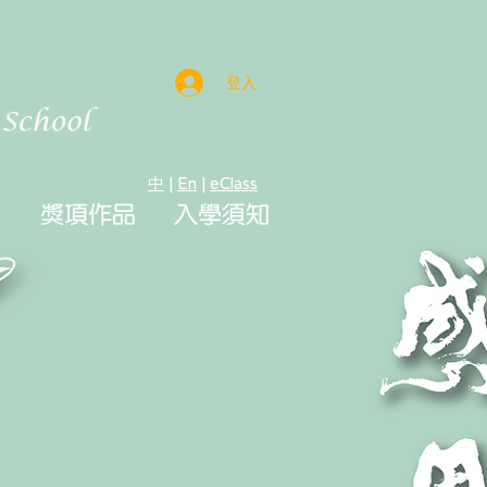
登入
中
|
En
|
eClass
獎項作品
入學須知