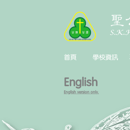
首頁
學校資訊
English
English version only.